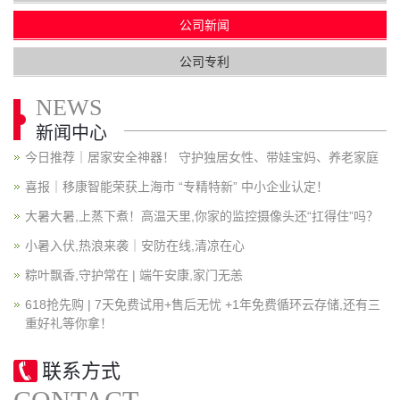
公司新闻
公司专利
NEWS
新闻中心
今日推荐｜居家安全神器！ 守护独居女性、带娃宝妈、养老家庭
喜报｜移康智能荣获上海市 “专精特新” 中小企业认定！
大暑大暑,上蒸下煮！高温天里,你家的监控摄像头还“扛得住”吗？
小暑入伏,热浪来袭｜安防在线,清凉在心
粽叶飘香,守护常在 | 端午安康,家门无恙
618抢先购 | 7天免费试用+售后无忧 +1年免费循环云存储,还有三
重好礼等你拿！
联系方式