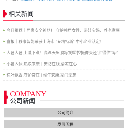
相关新闻
今日推荐｜居家安全神器！ 守护独居女性、带娃宝妈、养老家庭
喜报｜移康智能荣获上海市 “专精特新” 中小企业认定！
大暑大暑,上蒸下煮！高温天里,你家的监控摄像头还“扛得住”吗？
小暑入伏,热浪来袭｜安防在线,清凉在心
粽叶飘香,守护常在 | 端午安康,家门无恙
COMPANY
公司新闻
公司简介
发展历程