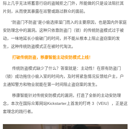
际上几乎无法将蓄意行窃的盗贼拒之门外，所能做的只是设法阻拦其
片刻，从而使其暴露在巡警或路过群众的面前。
“防盗门不防盗”是小偷选择溜门而入的主要原因，也是国内外家庭
安防理念中的漏洞。这种只依靠防盗门（锁）的传统防盗模式过于被
动，一味地延长小偷破门的时间，并不能从根本上阻止盗窃案的发
生，这种传统防盗模式正在被时代淘汰。
打破传统防盗，移康智能主动安防模式上线！
传统防盗模式缺少了什么？答案就是：主动性！在原有防盗门
（锁）成功拖住小偷入室的时间内，及时将紧急情况反馈给户主，户
主通知警方和物业就能在第一时间阻止盗窃案的发生。
移康智能针对传统安防模式的漏洞，打造了全新的主动安防理
念，本次在国际众筹网站Kickstarter上首发的叮咚 3（VEIU），正是这
套理念的践行者。