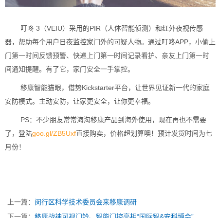
叮咚 3（VEIU）采用的PIR（人体智能侦测）和红外夜视传感
器，帮助每个用户日夜监控家门外的可疑人物。通过叮咚APP，小偷上
门第一时间反馈预警、快递上门第一时间记录看护、亲友上门第一时
间通知提醒。有了它，家门安全一手掌控。
移康智能猫眼，借势Kickstarter平台，让世界见证新一代的家庭
安防模式。主动安防，让家更安全，让你更幸福。
PS：不少朋友常常海淘移康产品到海外使用，现在再也不需要
了，登陆
goo.gl/ZB5Uxf
直接购卖，价格超划算噢！预计发货时间为七
月份！
上一篇：
闵行区科学技术委员会来移康调研
下一篇：
移康战神可视门铃、智能门控亮相“国际智&安科博会”