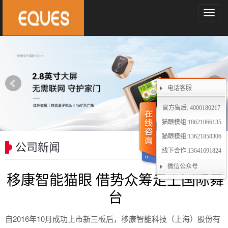
导
航
菜
单
电话客服
官方售后: 4000180217
猫眼模组:18621066135
猫眼模组:13621858306
公司新闻
线下合作:13641691824
微信公众号
移康智能猫眼 借势众筹走上国际舞
台
自2016年10月成功上市新三板后，移康智能科技（上海）股份有