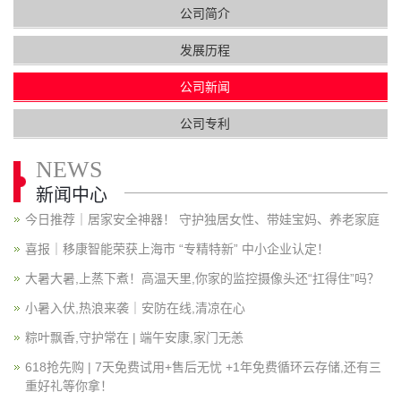
公司简介
发展历程
公司新闻
公司专利
NEWS
新闻中心
今日推荐｜居家安全神器！ 守护独居女性、带娃宝妈、养老家庭
喜报｜移康智能荣获上海市 “专精特新” 中小企业认定！
大暑大暑,上蒸下煮！高温天里,你家的监控摄像头还“扛得住”吗？
小暑入伏,热浪来袭｜安防在线,清凉在心
粽叶飘香,守护常在 | 端午安康,家门无恙
618抢先购 | 7天免费试用+售后无忧 +1年免费循环云存储,还有三
重好礼等你拿！