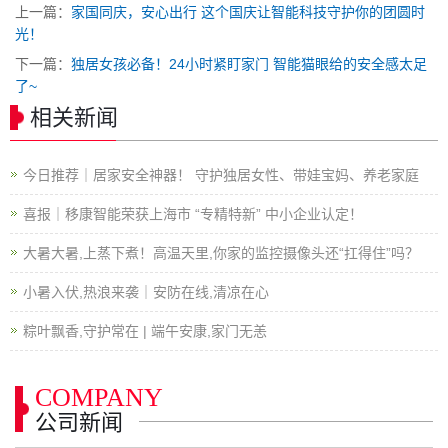
上一篇：
家国同庆，安心出行 这个国庆让智能科技守护你的团圆时
光！
下一篇：
独居女孩必备！24小时紧盯家门 智能猫眼给的安全感太足
了~
相关新闻
今日推荐｜居家安全神器！ 守护独居女性、带娃宝妈、养老家庭
喜报｜移康智能荣获上海市 “专精特新” 中小企业认定！
大暑大暑,上蒸下煮！高温天里,你家的监控摄像头还“扛得住”吗？
小暑入伏,热浪来袭｜安防在线,清凉在心
粽叶飘香,守护常在 | 端午安康,家门无恙
COMPANY
公司新闻