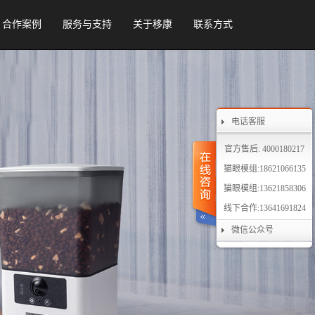
合作案例
服务与支持
关于移康
联系方式
电话客服
官方售后: 4000180217
猫眼模组:18621066135
猫眼模组:13621858306
线下合作:13641691824
微信公众号