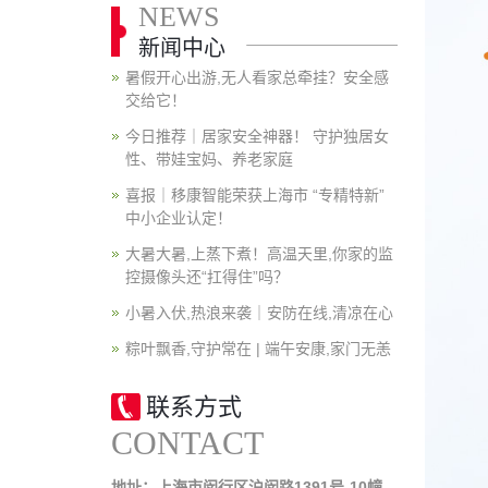
NEWS
新闻中心
暑假开心出游,无人看家总牵挂？安全感
交给它！
今日推荐｜居家安全神器！ 守护独居女
性、带娃宝妈、养老家庭
喜报｜移康智能荣获上海市 “专精特新”
中小企业认定！
大暑大暑,上蒸下煮！高温天里,你家的监
控摄像头还“扛得住”吗？
小暑入伏,热浪来袭｜安防在线,清凉在心
粽叶飘香,守护常在 | 端午安康,家门无恙
联系方式
CONTACT
地址：上海市闵行区沪闵路1391号-10幢