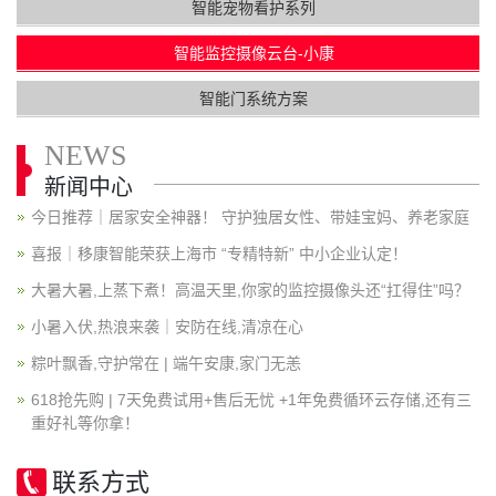
智能宠物看护系列
智能监控摄像云台-小康
智能门系统方案
NEWS
新闻中心
今日推荐｜居家安全神器！ 守护独居女性、带娃宝妈、养老家庭
喜报｜移康智能荣获上海市 “专精特新” 中小企业认定！
大暑大暑,上蒸下煮！高温天里,你家的监控摄像头还“扛得住”吗？
小暑入伏,热浪来袭｜安防在线,清凉在心
粽叶飘香,守护常在 | 端午安康,家门无恙
618抢先购 | 7天免费试用+售后无忧 +1年免费循环云存储,还有三
重好礼等你拿！
联系方式