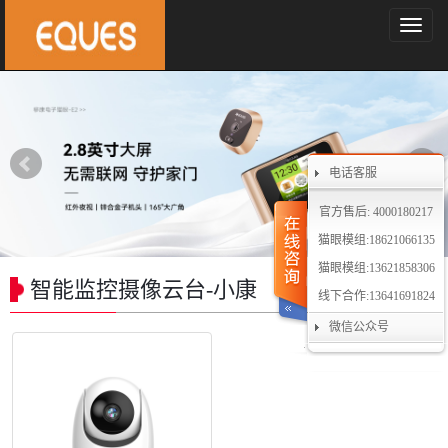
导
航
菜
单
电话客服
官方售后: 4000180217
猫眼模组:18621066135
猫眼模组:13621858306
智能监控摄像云台-小康
线下合作:13641691824
微信公众号