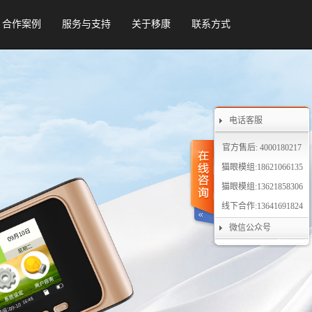
合作案例
服务与支持
关于移康
联系方式
电话客服
官方售后: 4000180217
猫眼模组:18621066135
猫眼模组:13621858306
线下合作:13641691824
微信公众号