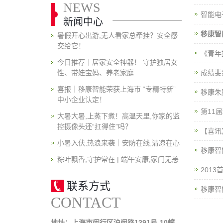
NEWS
智能电
新闻中心
移康智
暑假开心出游,无人看家总牵挂？安全感
交给它！
《青年
今日推荐｜居家安全神器！ 守护独居女
性、带娃宝妈、养老家庭
成绩斐
喜报｜移康智能荣获上海市 “专精特新”
移康朱
中小企业认定！
第11
大暑大暑,上蒸下煮！高温天里,你家的监
控摄像头还“扛得住”吗？
【喜讯
小暑入伏,热浪来袭｜安防在线,清凉在心
移康智
粽叶飘香,守护常在 | 端午安康,家门无恙
201
联系方式
移康智
CONTACT
地址：上海市闵行区沪闵路1391号-10幢