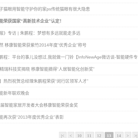
子猫眼用智能守护你的家ps传统猫眼有很大隐患
能荣获国家“高新技术企业”认定！
报》专访 | 朱鹏程：梦想有多远就能走多远
然 移康智能荣获紫竹2014年度“优秀企业”称号
鹏程：平台的事儿没想过,我就做一门铃【InfoNewAge微访谈-智能硬件
届精瑞科技奖揭晓 移康智能摘得“人居智能化创新奖”
】热烈祝贺总经理朱鹏程荣获“闵行区领军人才”
能新年联欢晚会
3首届智能家居开发者大会移康智能荣获金奖
能再次获“2013年度优秀企业”表彰
|<
<
10
11
12
13
14
>
>|