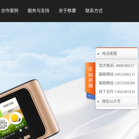
合作案例
服务与支持
关于移康
联系方式
电话客服
官方售后: 4000180217
猫眼模组:18621066135
猫眼模组:13621858306
线下合作:13641691824
微信公众号