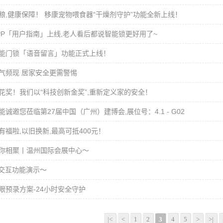
粮,健康保障！ 移康宠物喂食器“干燥剂守护”功能全新上线！
PP「用户指南」上线,老人看后都说智能锁更好用了~
能门锁「语音留言」功能正式上线！
气频现 居家安全更需警惕
花奖！我们以“科技创新金奖”,重新定义家的安全！
能诚邀您莅临第27届中国（广州）建博会,展位号：4.1 - G02
有福啦,以旧换新,最高可抵400元！
你相聚丨温州国际会展中心～
音交互功能演示～
眼预录方案-24小时安全守护
|<
<
1
2
3
4
5
>
>|