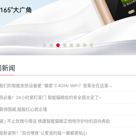
司新闻
们的智能安防设备更 “偏爱”2.4GHz WiFi？答案全在这里→
孩必备！24小时紧盯家门 智能猫眼给的安全感太足了~
骨扬国威,殷殷红心筑企魂
辑 | 不止玫瑰与情话 移康智能猫眼正悄悄守护你的双向奔赴
宠新姿势！“双仓喂食”让爱宠的每一餐都更贴心