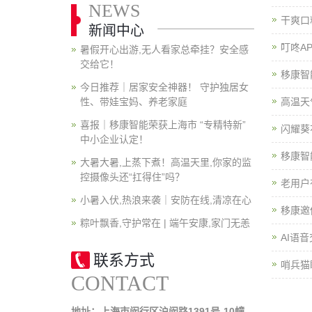
NEWS
干爽口
新闻中心
叮咚A
暑假开心出游,无人看家总牵挂？安全感
交给它！
移康智
今日推荐｜居家安全神器！ 守护独居女
性、带娃宝妈、养老家庭
高温天
喜报｜移康智能荣获上海市 “专精特新”
闪耀葵
中小企业认定！
移康智
大暑大暑,上蒸下煮！高温天里,你家的监
控摄像头还“扛得住”吗？
老用户
小暑入伏,热浪来袭｜安防在线,清凉在心
移康邀
粽叶飘香,守护常在 | 端午安康,家门无恙
AI语
联系方式
哨兵猫
CONTACT
地址：上海市闵行区沪闵路1391号-10幢