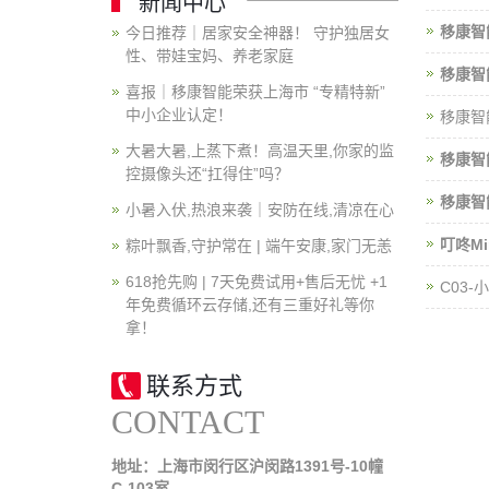
新闻中心
移康智
今日推荐｜居家安全神器！ 守护独居女
性、带娃宝妈、养老家庭
移康智
喜报｜移康智能荣获上海市 “专精特新”
中小企业认定！
移康智
大暑大暑,上蒸下煮！高温天里,你家的监
移康智
控摄像头还“扛得住”吗？
移康智
小暑入伏,热浪来袭｜安防在线,清凉在心
叮咚Mi
粽叶飘香,守护常在 | 端午安康,家门无恙
618抢先购 | 7天免费试用+售后无忧 +1
C03
年免费循环云存储,还有三重好礼等你
拿！
联系方式
CONTACT
地址：上海市闵行区沪闵路1391号-10幢
C-103室