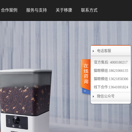
合作案例
服务与支持
关于移康
联系方式
电话客服
官方售后: 4000180217
猫眼模组:18621066135
猫眼模组:13621858306
线下合作:13641691824
微信公众号