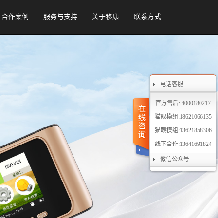
合作案例
服务与支持
关于移康
联系方式
电话客服
官方售后: 4000180217
猫眼模组:18621066135
猫眼模组:13621858306
线下合作:13641691824
微信公众号