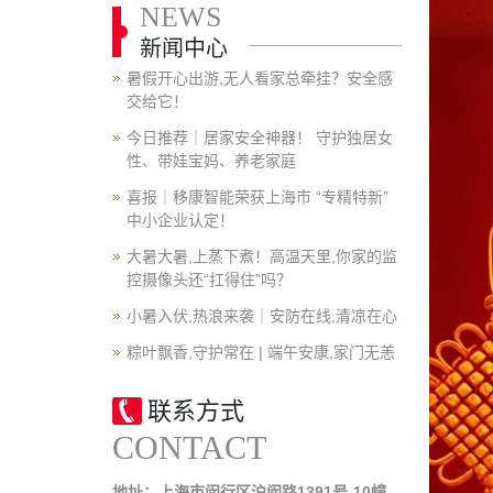
NEWS
新闻中心
暑假开心出游,无人看家总牵挂？安全感
交给它！
今日推荐｜居家安全神器！ 守护独居女
性、带娃宝妈、养老家庭
喜报｜移康智能荣获上海市 “专精特新”
中小企业认定！
大暑大暑,上蒸下煮！高温天里,你家的监
控摄像头还“扛得住”吗？
小暑入伏,热浪来袭｜安防在线,清凉在心
粽叶飘香,守护常在 | 端午安康,家门无恙
联系方式
CONTACT
地址：上海市闵行区沪闵路1391号-10幢