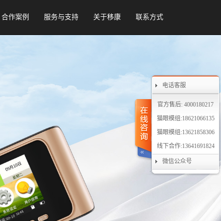
合作案例
服务与支持
关于移康
联系方式
电话客服
官方售后: 4000180217
猫眼模组:18621066135
猫眼模组:13621858306
线下合作:13641691824
微信公众号