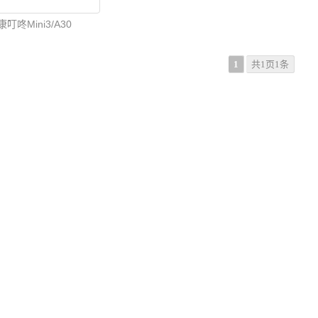
叮咚Mini3/A30
1
共1页1条