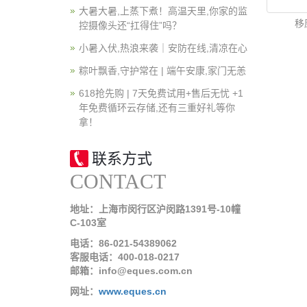
大暑大暑,上蒸下煮！高温天里,你家的监
移康
控摄像头还“扛得住”吗？
小暑入伏,热浪来袭｜安防在线,清凉在心
粽叶飘香,守护常在 | 端午安康,家门无恙
618抢先购 | 7天免费试用+售后无忧 +1
年免费循环云存储,还有三重好礼等你
拿！
联系方式
CONTACT
地址：上海市闵行区沪闵路1391号-10幢
C-103室
电话：86-021-54389062
客服电话：400-018-0217
邮箱：info@eques.com.cn
网址：
www.eques.cn