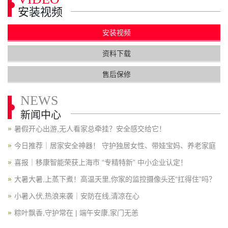
安装视频
安装视频
资料下载
售后保修
NEWS
新闻中心
暑假开心出游,无人看家总牵挂？安全感交给它！
今日推荐｜居家安全神器！ 守护独居女性、带娃宝妈、养老家庭
喜报｜移康智能荣获上海市 “专精特新” 中小企业认定！
大暑大暑,上蒸下煮！高温天里,你家的监控摄像头还“扛得住”吗？
小暑入伏,热浪来袭｜安防在线,清凉在心
粽叶飘香,守护常在 | 端午安康,家门无恙