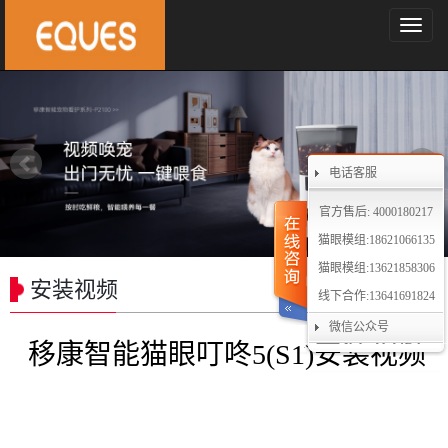
导
航
菜
单
电话客服
官方售后: 4000180217
猫眼模组:18621066135
猫眼模组:13621858306
安装视频
线下合作:13641691824
微信公众号
移康智能猫眼叮咚5(S1)安装视频