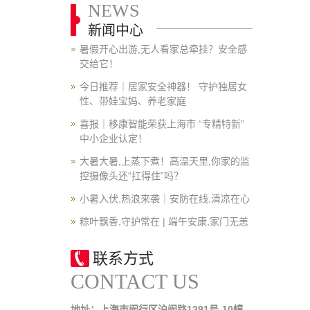
NEWS
新闻中心
暑假开心出游,无人看家总牵挂？安全感
交给它！
今日推荐｜居家安全神器！ 守护独居女
性、带娃宝妈、养老家庭
喜报｜移康智能荣获上海市 “专精特新”
中小企业认定！
大暑大暑,上蒸下煮！高温天里,你家的监
控摄像头还“扛得住”吗？
小暑入伏,热浪来袭｜安防在线,清凉在心
粽叶飘香,守护常在 | 端午安康,家门无恙
联系方式
CONTACT US
地址：上海市闵行区沪闵路1391号-10幢