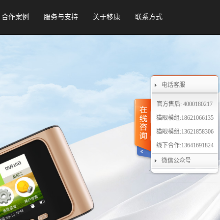
合作案例
服务与支持
关于移康
联系方式
电话客服
官方售后: 4000180217
猫眼模组:18621066135
猫眼模组:13621858306
线下合作:13641691824
微信公众号