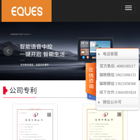
导
航
菜
单
电话客服
官方售后: 4000180217
猫眼模组:18621066135
猫眼模组:13621858306
公司专利
线下合作:13641691824
微信公众号