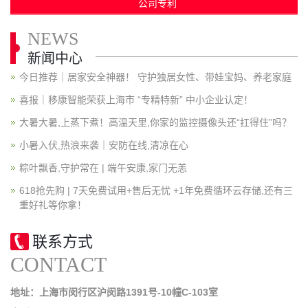
公司专利
NEWS
新闻中心
今日推荐｜居家安全神器！ 守护独居女性、带娃宝妈、养老家庭
喜报｜移康智能荣获上海市 “专精特新” 中小企业认定！
大暑大暑,上蒸下煮！高温天里,你家的监控摄像头还“扛得住”吗？
小暑入伏,热浪来袭｜安防在线,清凉在心
粽叶飘香,守护常在 | 端午安康,家门无恙
618抢先购 | 7天免费试用+售后无忧 +1年免费循环云存储,还有三
重好礼等你拿！
联系方式
CONTACT
地址：上海市闵行区沪闵路1391号-10幢C-103室