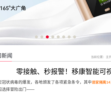
司新闻
当前位置：
主
零接触、秒报警！移康智能可
型冠状病毒的爆发，各地颁发了各项紧急条令，其中
居家隔离1
因选择冒险出门——