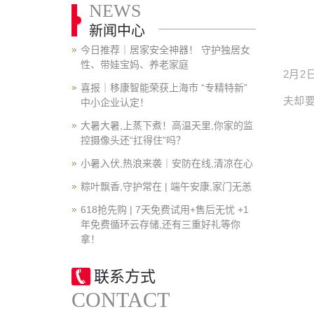
NEWS
新闻中心
今日推荐｜居家安全神器！ 守护独居女
性、带娃宝妈、养老家庭
2月
喜报｜移康智能荣获上海市 “专精特新”
夫却
中小企业认定！
大暑大暑,上蒸下煮！高温天里,你家的监
控摄像头还“扛得住”吗？
小暑入伏,热浪来袭｜安防在线,清凉在心
粽叶飘香,守护常在 | 端午安康,家门无恙
618抢先购 | 7天免费试用+售后无忧 +1
年免费循环云存储,还有三重好礼等你
拿！
联系方式
CONTACT