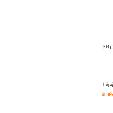
不过
上海
点”的