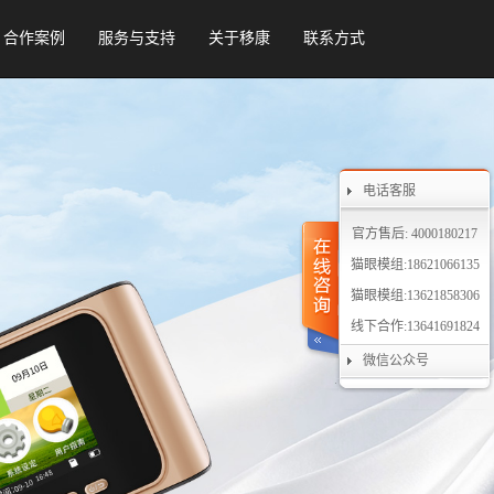
合作案例
服务与支持
关于移康
联系方式
电话客服
官方售后: 4000180217
猫眼模组:18621066135
猫眼模组:13621858306
线下合作:13641691824
微信公众号