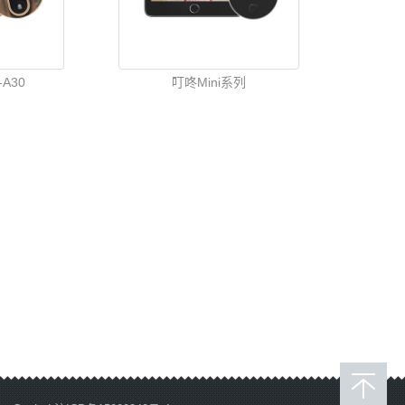
A30
叮咚Mini系列