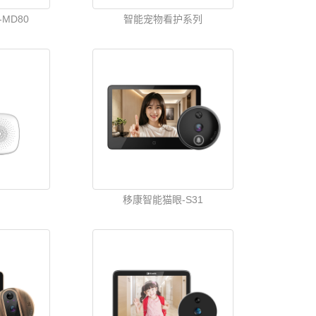
MD80
智能宠物看护系列
移康智能猫眼-S31