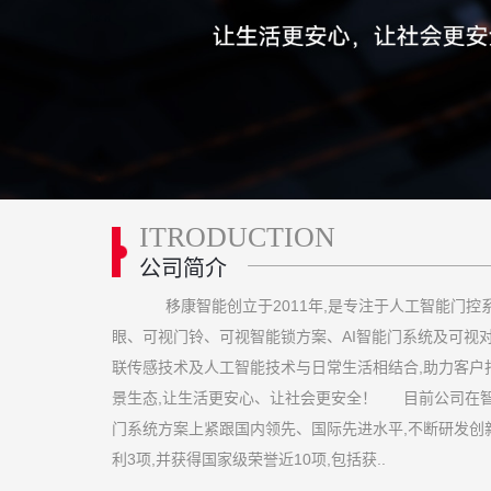
ITRODUCTION
公司简介
移康智能创立于2011年,是专注于人工智能门控
眼、可视门铃、可视智能锁方案、AI智能门系统及可视
联传感技术及人工智能技术与日常生活相结合,助力客户打
景生态,让生活更安心、让社会更安全！ 目前公司在
门系统方案上紧跟国内领先、国际先进水平,不断研发创新
利3项,并获得国家级荣誉近10项,包括获..