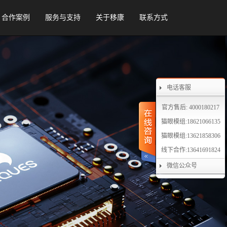
合作案例
服务与支持
关于移康
联系方式
电话客服
官方售后: 4000180217
猫眼模组:18621066135
猫眼模组:13621858306
线下合作:13641691824
微信公众号