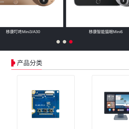
移康叮咚Mini3/A30
移康智能猫眼Mini6
产品分类