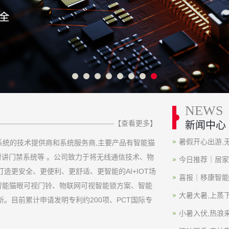
NEWS
【查看更多】
新闻中心
暑假开心出游,
系统的技术提供商和系统服务商,主要产品有智能猫
对讲门禁系统等 。公司致力于将无线通信技术、物
今日推荐｜居家
养老家庭
造更安全、更便利、更舒适、更智能的AI+IOT场
喜报｜移康智能
智能猫眼可视门铃、物联网可视智能锁方案、智能
大暑大暑,上蒸
。目前累计申请发明专利约200项、PCT国际专
住”吗？
小暑入伏,热浪