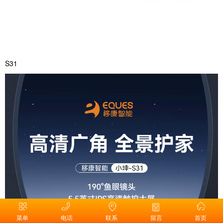
S31
菜单
电话
联系
留言
首页